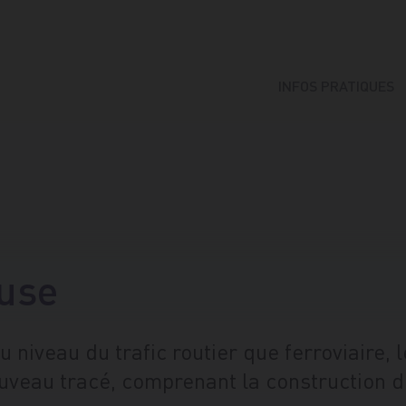
INFOS PRATIQUES
Horaires et arrêts de bu
Actualités
Avis de travaux
Questions fréquentes
use
u niveau du trafic routier que ferroviaire,
ouveau tracé, comprenant la construction d’